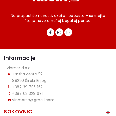
Ne propustite novosti, akcije i popuste - saznajte
što je novo u našoj bogatoj ponudi
Informacije
Vinmar d.o.o.
Trnska cesta 52,
88220 Široki Brijeg
+387 39 705 162
+387 63 329 691
vinmarsb@gmail.com
SOKOVNICI