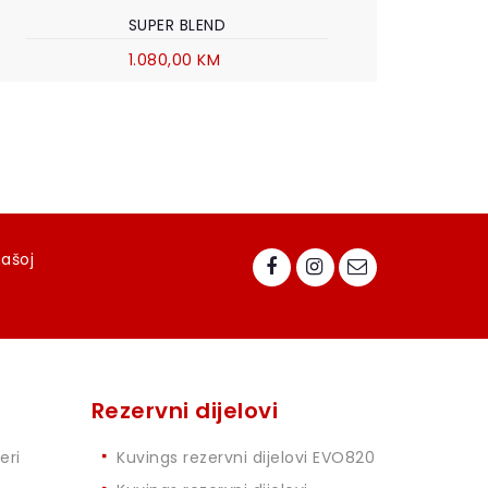
SUPER BLEND
1.080,00 KM
našoj
Rezervni dijelovi
eri
Kuvings rezervni dijelovi EVO820