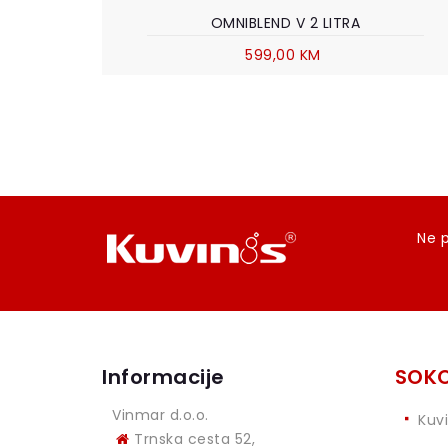
OMNIBLEND V 2 LITRA
599,00 KM
Ne p
Informacije
SOKO
Vinmar d.o.o.
Kuv
Trnska cesta 52,