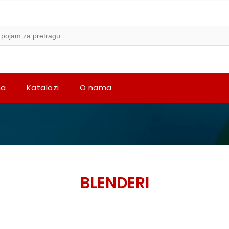
na
Katalozi
O nama
BLENDERI