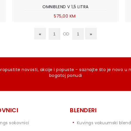
OMNIBLEND V 1,5 LITRA
575,00 KM
OD
ropustite novosti, akcije i popuste - saznajte što je novo u 
bogatoj ponudi
VNICI
BLENDERI
ings sokovnici
Kuvings vakuumski blend