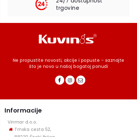
24/7 dostupnost
trgovine
Ne propustite novosti, akcije i popuste - saznajte
što je novo u našoj bogatoj ponudi
Informacije
Vinmar d.o.o.
Trnska cesta 52,
88220 Široki Brijeg