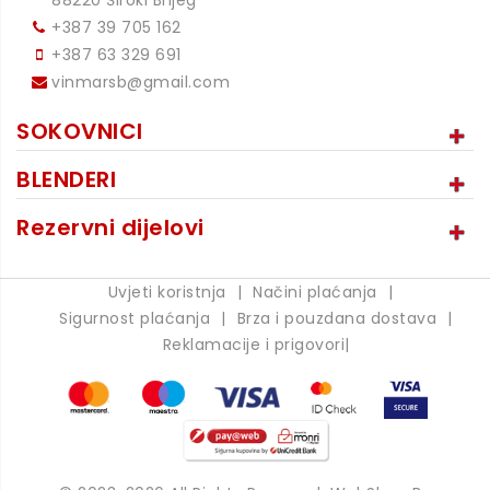
+387 39 705 162
+387 63 329 691
vinmarsb@gmail.com
SOKOVNICI
BLENDERI
Rezervni dijelovi
Uvjeti koristnja
|
Načini plaćanja
|
Sigurnost plaćanja
|
Brza i pouzdana dostava
|
Reklamacije i prigovori
|