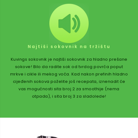
Najtiši sokovnik na tržištu
Kuvings sokovnik je najtiši sokovnik za hladno prešane
sokove! Bilo da radite sok od tvrdog povrća poput
mrkve i cikle ili mekog voća. Kad nakon prefinih hladno
cijeđenih sokova poželite još recepata, iznenadit će
vas mogućnosti sita broj 2 za smoothije (nema
otpada), i sita broj 3 za sladolede!