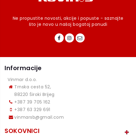
Ne propustite novosti, akcije i popuste - saznajte
što je novo u našoj bogatoj ponudi
Informacije
Vinmar d.o.o.
Trnska cesta 52,
88220 Široki Brijeg
+387 39 705 162
+387 63 329 691
vinmarsb@gmail.com
SOKOVNICI