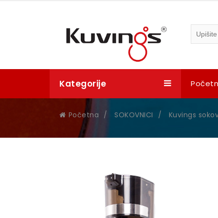
Kategorije
Počet
Početna
/
SOKOVNICI
/
Kuvings sokov