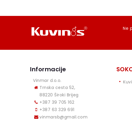
Ne p
Informacije
SOKO
Vinmar d.o.o.
Kuv
Trnska cesta 52,
88220 Široki Brijeg
+387 39 705 162
+387 63 329 691
vinmarsb@gmail.com