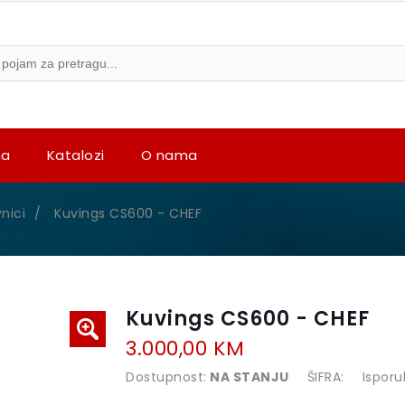
na
Katalozi
O nama
nici
/
Kuvings CS600 - CHEF
Kuvings CS600 - CHEF
3.000,00 KM
Dostupnost:
NA STANJU
ŠIFRA:
Isporu