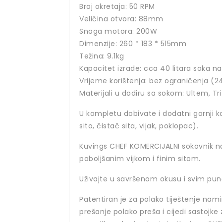
Broj okretaja: 50 RPM
Veličina otvora: 88mm
Snaga motora: 200W
Dimenzije: 260 * 183 * 515mm
Težina: 9.1kg
Kapacitet izrade: cca 40 litara soka na
Vrijeme korištenja: bez ograničenja (
Materijali u dodiru sa sokom: Ultem, Tri
U kompletu dobivate i dodatni gornji k
sito, čistač sita, vijak, poklopac).
Kuvings CHEF KOMERCIJALNI sokovnik n
poboljšanim vijkom i finim sitom.
Uživajte u savršenom okusu i svim pun
Patentiran je za polako tiještenje nam
prešanje polako preša i cijedi sastojke z