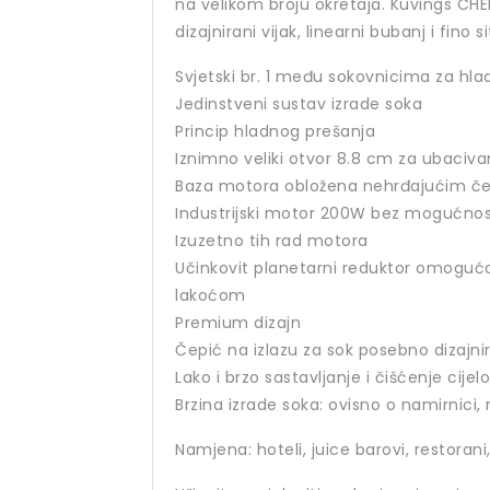
na velikom broju okretaja. Kuvings CHE
dizajnirani vijak, linearni bubanj i fino
Svjetski br. 1 među sokovnicima za hl
Jedinstveni sustav izrade soka
Princip hladnog prešanja
Iznimno veliki otvor 8.8 cm za ubaciv
Baza motora obložena nehrđajućim če
Industrijski motor 200W bez mogućnost
Izuzetno tih rad motora
Učinkovit planetarni reduktor omoguća
lakoćom
Premium dizajn
Čepić na izlazu za sok posebno dizajn
Lako i brzo sastavljanje i čišćenje cije
Brzina izrade soka: ovisno o namirnici,
Namjena: hoteli, juice barovi, restorani