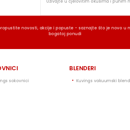
Uživajte u cjelovitim okusima i punim 
ropustite novosti, akcije i popuste - saznajte što je novo u 
bogatoj ponudi
VNICI
BLENDERI
ings sokovnici
Kuvings vakuumski blend