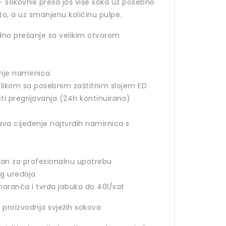
F sokovnik preša još više soka uz posebno
 sito, a uz smanjenu količinu pulpe.
adno prešanje sa velikim otvorom
anje namirnica
likom sa posebnim zaštitnim slojem ED
i pregrijavanja (24h kontinuirano)
va cijeđenje najtvrđih namirnica s
iran za profesionalnu upotrebu
log uređaja
 naranča i tvrda jabuka do 40l/sat
, proizvodnja svježih sokova