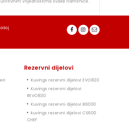
nutritivnim vrijednostima svake namirnice.
našoj
Rezervni dijelovi
eri
Kuvings rezervni dijelovi EVO820
Kuvings rezervni dijelovi
REVO830
Kuvings rezervni dijelovi B6000
kuvings rezervni dijelovi CS600
CHEF