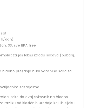
 sat
24h/dan)
tan, SS, sve BPA free
omplet za još lakšu izradu sokova (bubanj,
a hladno prešanje nudi vam više soka sa
ovrijednim sastojcima.
irnica, tako da ovaj sokovnik na hladno
a razliku od klasičnih uređaja koji ih sijeku