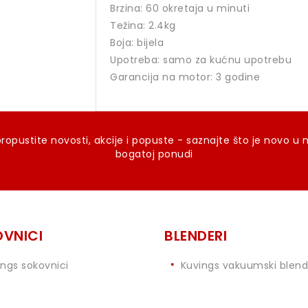
Brzina: 60 okretaja u minuti
Težina: 2.4kg
Boja: bijela
Upotreba: samo za kućnu upotrebu
Garancija na motor: 3 godine
ropustite novosti, akcije i popuste - saznajte što je novo u 
bogatoj ponudi
VNICI
BLENDERI
ings sokovnici
Kuvings vakuumski blend