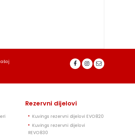
našoj
Rezervni dijelovi
eri
Kuvings rezervni dijelovi EVO820
Kuvings rezervni dijelovi
REVO830