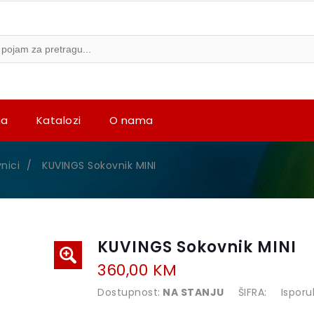
na
Katalozi
O nama
nici
/
KUVINGS Sokovnik MINI
KUVINGS Sokovnik MINI
360,00 KM
Dostupnost:
NA STANJU
ŠIFRA:
Isporu