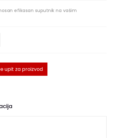
jenosan efikasan suputnik na vašim
te upit za proizvod
acija