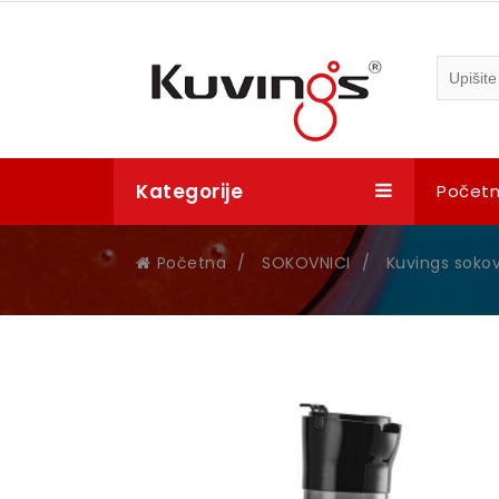
Kategorije
Počet
Početna
/
SOKOVNICI
/
Kuvings sokov