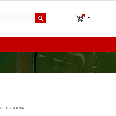
0
ka:
1-2 DANA