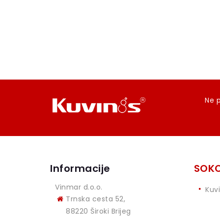
Ne p
Informacije
SOKO
Vinmar d.o.o.
Kuv
Trnska cesta 52,
88220 Široki Brijeg