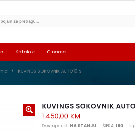
na
Katalozi
O nama
nici
/
KUVINGS SOKOVNIK AUTO10 S
KUVINGS SOKOVNIK AUTO
1.450,00 KM
Dostupnost:
NA STANJU
ŠIFRA:
190
Is