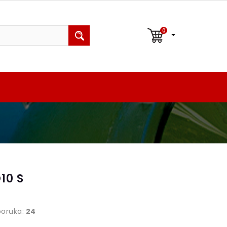
0
10 S
poruka:
24