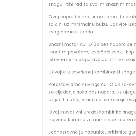
snagu i tihi rad sa svojim snažnim mot
Ovaj napredni motor ne samo da pruža
to čini uz minimalnu buku. Doživite už
svog doma ili ureda.
Snažni motor AUTO10S bez napora se n
lisnatim povrćem, izvlačeći svaku kap
istovremeno osiguravajući mirno iskust
Uživajte u savršenoj kombinaciji snage 
Predstavljamo Kuvings AUTO10S sokovni
za cijeđenje soka bez napora. Uz njegov
uključiti i otići, vraćajući se kasnije o
Ovaj inovativni uređaj kombinira snag
najveće komore za namirnice zapremnin
Jednostavno ju napunite, pritisnite gum