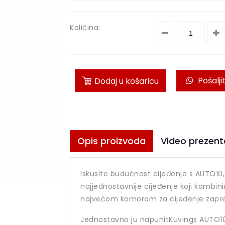
Količina:
Pošalji
Dodaj u košaricu
Opis proizvoda
Video prezent
Iskusite budućnost cijeđenja s AUTO10
najjednostavnije cijeđenje koji kombin
najvećom komorom za cijeđenje zaprem
Jednostavno ju napunitKuvings AUTO10