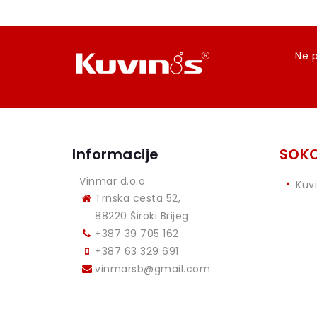
Ne p
Informacije
SOKO
Vinmar d.o.o.
Kuv
Trnska cesta 52,
88220 Široki Brijeg
+387 39 705 162
+387 63 329 691
vinmarsb@gmail.com