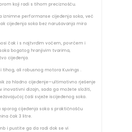
orom koji radi s tihom preciznošću.
 iznimne performanse cijeđenja soka, već
itak cijeđenja soka bez narušavanja mira
osi čak i s najtvrđim voćem, povrćem i
 soka bogatog hranjivim tvarima,
vo cijeđenja.
i tihog, ali robusnog motora Kuvings .
k za hladno cijeđenje—ultimativno rješenje
 inovativni dizajn, sada ga možete složiti,
svježavajućoj čaši svježe iscijeđenog soka.
u sporog cijeđenja soka s praktičnošću
a čak 3 litre.
b i pustite ga da radi dok se vi