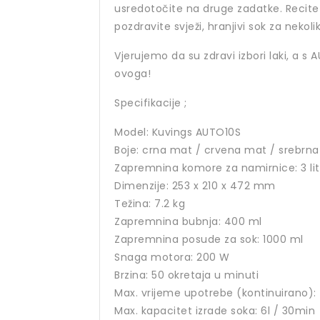
usredotočite na druge zadatke. Recit
pozdravite svježi, hranjivi sok za nekol
Vjerujemo da su zdravi izbori laki, a s
ovoga!
Specifikacije ;
Model: Kuvings AUTO10S
Boje: crna mat / crvena mat / srebrna
Zapremnina komore za namirnice: 3 lit
Dimenzije: 253 x 210 x 472 mm
Težina: 7.2 kg
Zapremnina bubnja: 400 ml
Zapremnina posude za sok: 1000 ml
Snaga motora: 200 W
Brzina: 50 okretaja u minuti
Max. vrijeme upotrebe (kontinuirano):
Max. kapacitet izrade soka: 6l / 30min