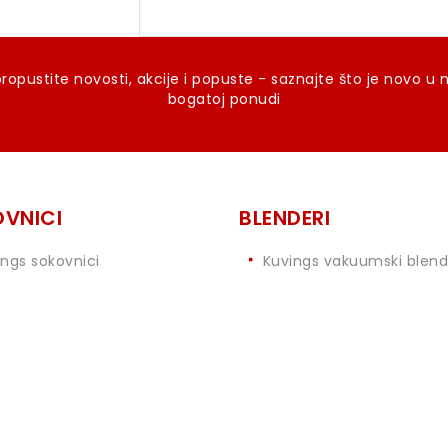
ropustite novosti, akcije i popuste - saznajte što je novo u 
bogatoj ponudi
VNICI
BLENDERI
ings sokovnici
Kuvings vakuumski blend