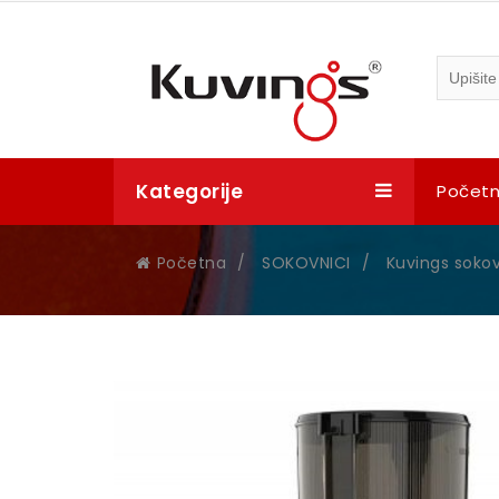
Kategorije
Počet
Početna
/
SOKOVNICI
/
Kuvings sokov