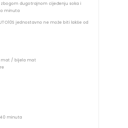
e zbogom dugotrajnom cijeđenju soka i
iko minuta
 AUTO10S jednostavno ne može biti lakše od
 mat / bijela mat
re
 40 minuta