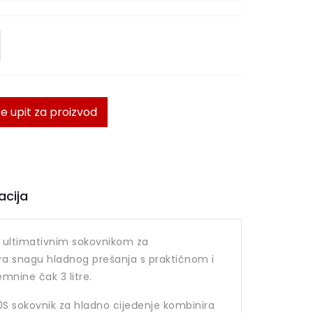
te upit za proizvod
acija
, ultimativnim sokovnikom za
ira snagu hladnog prešanja s praktičnom i
nine čak 3 litre.
S sokovnik za hladno cijeđenje kombinira