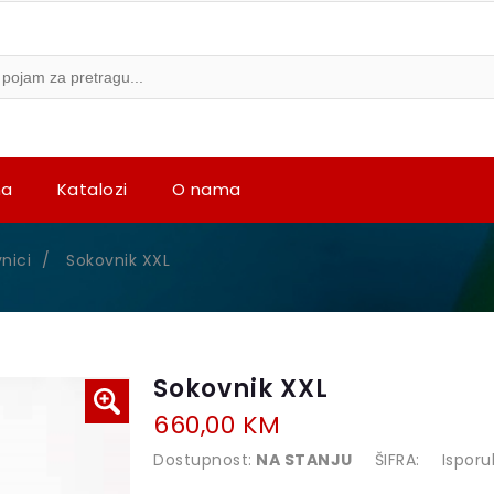
na
Katalozi
O nama
nici
/
Sokovnik XXL
Sokovnik XXL
660,00 KM
Dostupnost:
NA STANJU
ŠIFRA:
Isporu