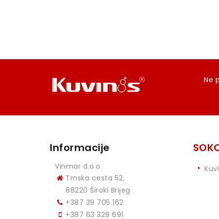
Ne p
Informacije
SOKO
Vinmar d.o.o.
Kuv
Trnska cesta 52,
88220 Široki Brijeg
+387 39 705 162
+387 63 329 691