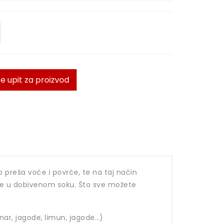
te upit za proizvod
 preša voće i povrće, te na taj način
me u dobivenom soku. Što sve možete
nar, jagode, limun, jagode…)