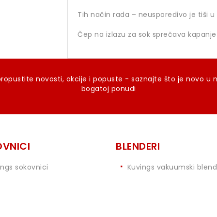
Tih način rada – neusporedivo je tiši 
Čep na izlazu za sok sprečava kapanje
ropustite novosti, akcije i popuste - saznajte što je novo u 
bogatoj ponudi
VNICI
BLENDERI
ings sokovnici
Kuvings vakuumski blend