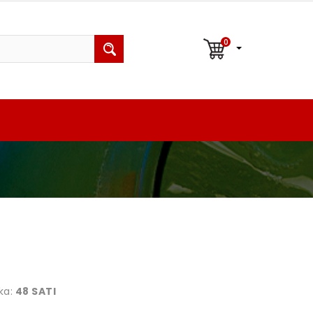
0
ka:
48 SATI