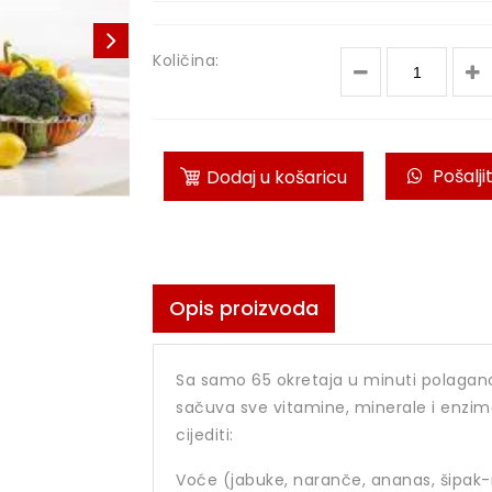
Količina:
Pošalji
Dodaj u košaricu
Opis proizvoda
Sa samo 65 okretaja u minuti polagano
sačuva sve vitamine, minerale i enzi
cijediti:
Voće (jabuke, naranče, ananas, šipak-