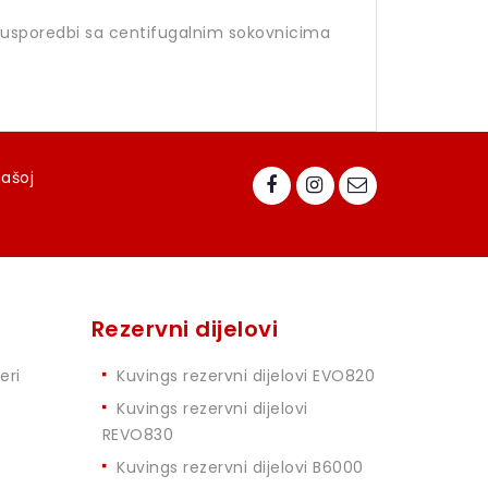
u usporedbi sa centifugalnim sokovnicima
našoj
Rezervni dijelovi
eri
Kuvings rezervni dijelovi EVO820
Kuvings rezervni dijelovi
REVO830
Kuvings rezervni dijelovi B6000