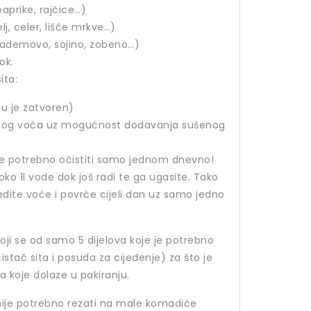
paprike, rajčice…)
lj, celer, lišće mrkve…)
(bademovo, sojino, zobeno…)
ok.
ita:
pu je zatvoren)
utog voća uz mogućnost dodavanja sušenog
e potrebno očistiti samo jednom dnevno!
oko 1l vode dok još radi te ga ugasite. Tako
edite voće i povrće cijeli dan uz samo jedno
stoji se od samo 5 dijelova koje je potrebno
i čistač sita i posuda za cijeđenje) za što je
koje dolaze u pakiranju.
 nije potrebno rezati na male komadiće