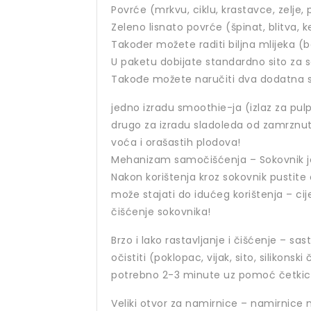
Povrće (mrkvu, ciklu, krastavce, zelje, 
Zeleno lisnato povrće (špinat, blitva, ke
Također možete raditi biljna mlijeka 
U paketu dobijate standardno sito za s
Takođe možete naručiti dva dodatna s
jedno izradu smoothie-ja (izlaz za pul
drugo za izradu sladoleda od zamrzn
voća i orašastih plodova!
Mehanizam samočišćenja – Sokovnik j
Nakon korištenja kroz sokovnik pustite 
može stajati do idućeg korištenja – cij
čišćenje sokovnika!
Brzo i lako rastavljanje i čišćenje – sa
očistiti (poklopac, vijak, sito, silikonsk
potrebno 2-3 minute uz pomoć četkica 
Veliki otvor za namirnice – namirnice