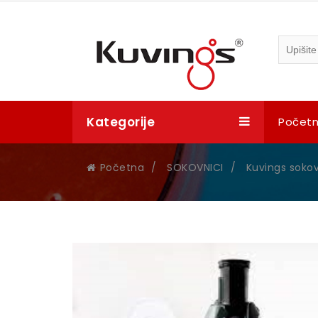
Kategorije
Počet
Početna
/
SOKOVNICI
/
Kuvings sokov